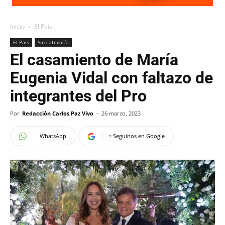
Inicio
El Pais
El Pais
Sin categoría
El casamiento de María
Eugenia Vidal con faltazo de
integrantes del Pro
Por
Redacción Carlos Paz Vivo
-
26 marzo, 2023
WhatsApp
+ Seguinos en Google