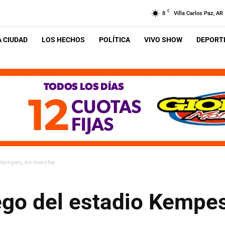
C
8
Villa Carlos Paz, AR
A CIUDAD
LOS HECHOS
POLÍTICA
VIVO SHOW
DEPORTE
o Kempes, en marcha
ego del estadio Kempe