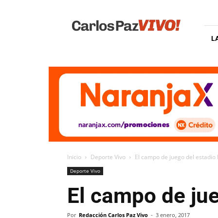
Carlos
Paz
Vivo
L
Inicio
Deporte Vivo
El campo de juego del estadi
Deporte Vivo
El campo de ju
Por
Redacción Carlos Paz Vivo
-
3 enero, 2017