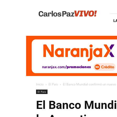
Carlos
Paz
Vivo
L
Inicio
El Pais
El Banco Mundial confirmó un nuevo 
El Pais
El Banco Mundi