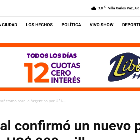
C
3.8
Villa Carlos Paz, AR
A CIUDAD
LOS HECHOS
POLÍTICA
VIVO SHOW
DEPORTE
préstamo para la Argentina por US$...
al confirmó un nuevo 