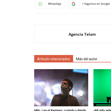
WhatsApp
+ Seguinos en Google
Agencia Telam
Artículo relacionados
Más del autor
Milo J en el Kempes: cuándo y dónde
«Mi vida ant