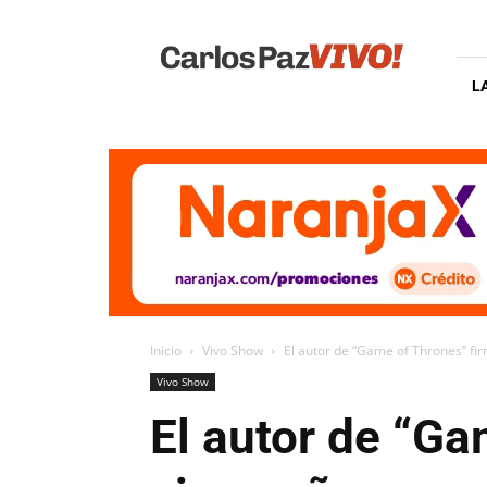
Carlos
Paz
Vivo
L
Inicio
Vivo Show
El autor de “Game of Thrones” fir
Vivo Show
El autor de “G