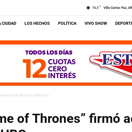
C
15.3
Villa Carlos Paz, A
A CIUDAD
LOS HECHOS
POLÍTICA
VIVO SHOW
DEPORTE
mó acuerdo de cinco años con...
ame of Thrones” firmó 