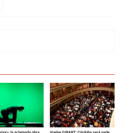
erior»: la aclamada obra
Vuelve GIRART: Córdoba será sede