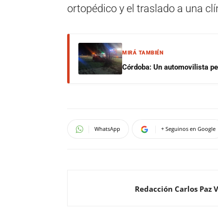
ortopédico y el traslado a una clí
MIRÁ TAMBIÉN
Córdoba: Un automovilista per
WhatsApp
+ Seguinos en Google
Redacción Carlos Paz 