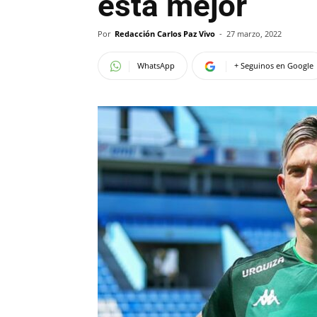
está mejor
Por
Redacción Carlos Paz Vivo
-
27 marzo, 2022
WhatsApp
+ Seguinos en Google