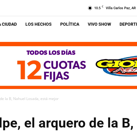
C
10.5
Villa Carlos Paz, AR
A CIUDAD
LOS HECHOS
POLÍTICA
VIVO SHOW
DEPORTE
de la B, Nahuel Losada, está mejor
pe, el arquero de la B