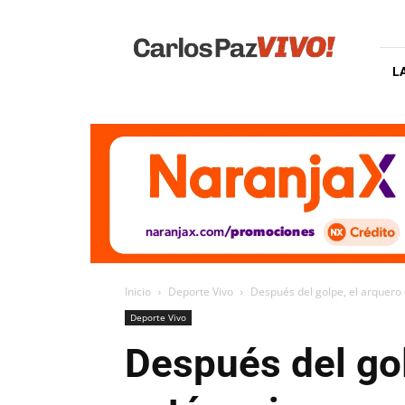
Carlos
Paz
Vivo
L
Inicio
Deporte Vivo
Después del golpe, el arquero 
Deporte Vivo
Después del gol