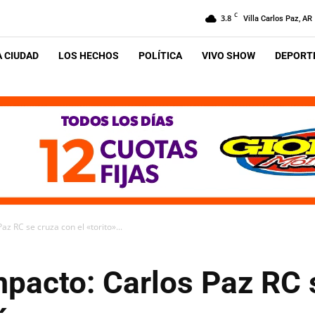
C
3.8
Villa Carlos Paz, AR
A CIUDAD
LOS HECHOS
POLÍTICA
VIVO SHOW
DEPORTE
az RC se cruza con el «torito»...
mpacto: Carlos Paz RC 