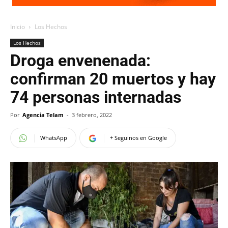
Inicio
Los Hechos
Los Hechos
Droga envenenada:
confirman 20 muertos y hay
74 personas internadas
Por
Agencia Telam
-
3 febrero, 2022
WhatsApp
+ Seguinos en Google