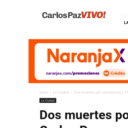
Carlos
Paz
Vivo
L
Inicio
La Ciudad
Dos muertes por coronavirus y 17
La Ciudad
Dos muertes por