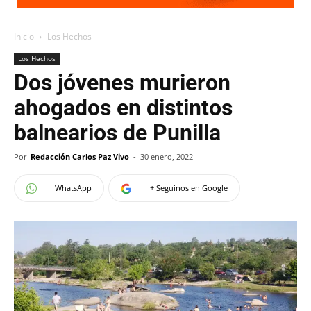
Inicio
Los Hechos
Los Hechos
Dos jóvenes murieron
ahogados en distintos
balnearios de Punilla
Por
Redacción Carlos Paz Vivo
-
30 enero, 2022
WhatsApp
+ Seguinos en Google