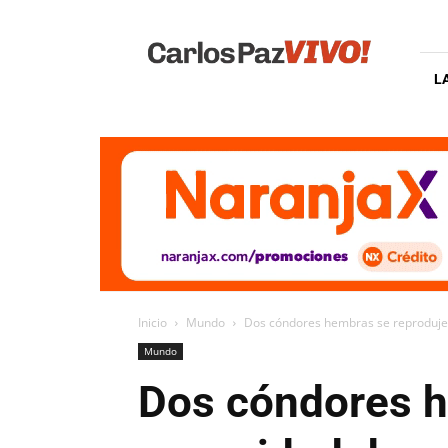
Carlos
Paz
Vivo
L
Inicio
Mundo
Dos cóndores hembras se reproduje
Mundo
Dos cóndores h