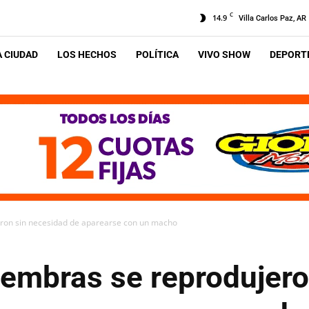
C
14.9
Villa Carlos Paz, AR
A CIUDAD
LOS HECHOS
POLÍTICA
VIVO SHOW
DEPORTE
ron sin necesidad de aparearse con un macho
embras se reprodujero