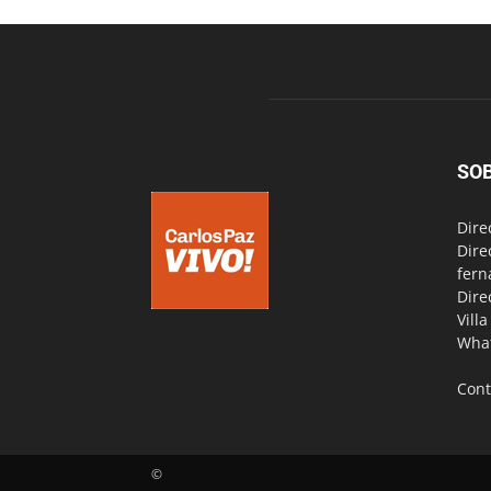
SO
Dire
Dire
fern
Dire
Vill
Wha
Cont
©