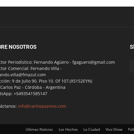
BRE NOSOTROS
S
ctor Periodístico: Fernando Agüero -
fgaguero@gmail.com
ctor Comercial: Fernando Villa -
ando.villa@fmazul.com
cción: 9 de Julio 90. Piso 10. Of 107.(X5152EYN)
a Carlos Paz - Córdoba - Argentina
tsApp: +5493541585147
áctanos:
info@carlospazvivo.com
Ultimas Noticias
Los Hechos
La Ciudad
Vivo Show
Polí