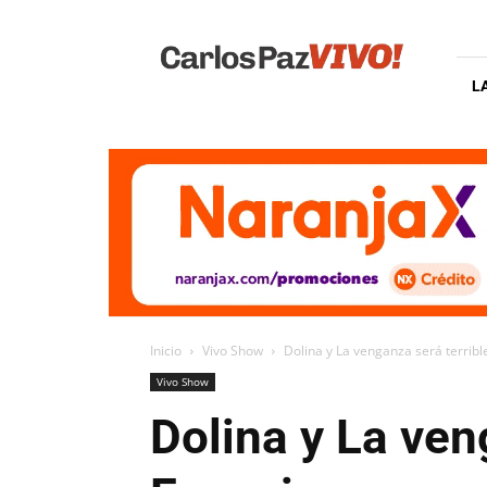
Carlos
Paz
Vivo
L
Inicio
Vivo Show
Dolina y La venganza será terribl
Vivo Show
Dolina y La ven