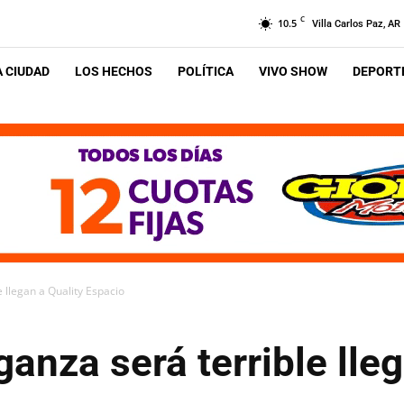
C
10.5
Villa Carlos Paz, AR
A CIUDAD
LOS HECHOS
POLÍTICA
VIVO SHOW
DEPORTE
e llegan a Quality Espacio
ganza será terrible lle