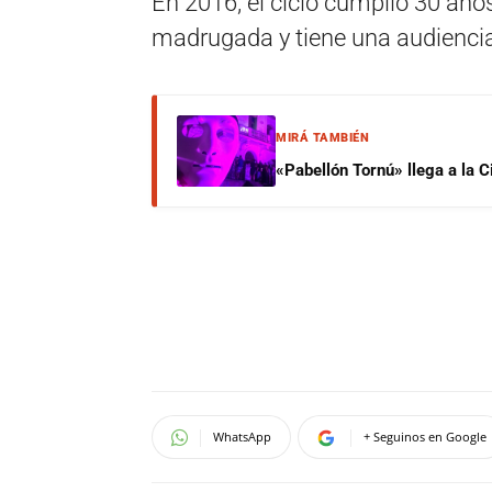
En 2016, el ciclo cumplió 30 años 
madrugada y tiene una audiencia f
MIRÁ TAMBIÉN
«Pabellón Tornú» llega a la 
WhatsApp
+ Seguinos en Google