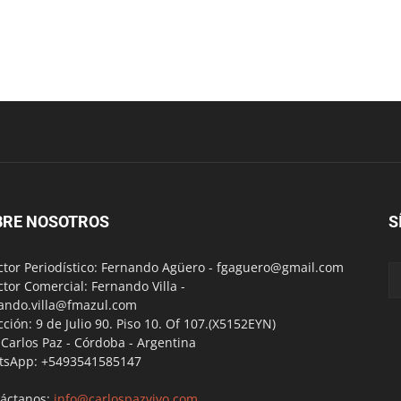
BRE NOSOTROS
S
ctor Periodístico: Fernando Agüero -
fgaguero@gmail.com
ctor Comercial: Fernando Villa -
ando.villa@fmazul.com
cción: 9 de Julio 90. Piso 10. Of 107.(X5152EYN)
a Carlos Paz - Córdoba - Argentina
tsApp: +5493541585147
áctanos:
info@carlospazvivo.com