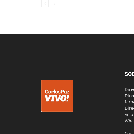
SO
Dire
Dire
fern
Dire
Vill
Wha
Cont