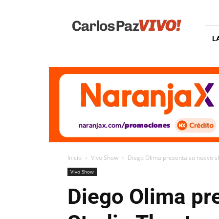
Carlos
Paz
Vivo
L
Inicio
Vivo Show
Diego Olima presenta su nuevo s
Vivo Show
Diego Olima pr