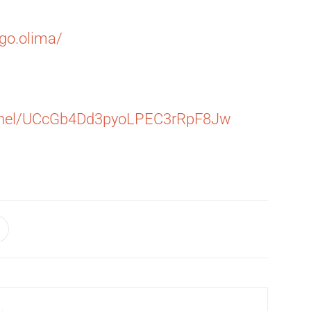
go.olima/
annel/UCcGb4Dd3pyoLPEC3rRpF8Jw