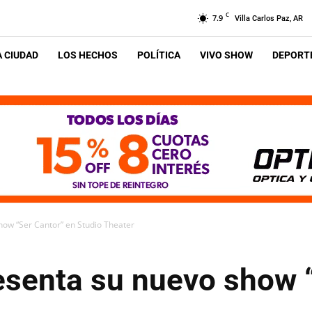
C
7.9
Villa Carlos Paz, AR
A CIUDAD
LOS HECHOS
POLÍTICA
VIVO SHOW
DEPORTE
how “Ser Cantor” en Studio Theater
esenta su nuevo show 