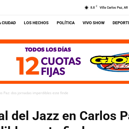
C
8.8
Villa Carlos Paz, AR
A CIUDAD
LOS HECHOS
POLÍTICA
VIVO SHOW
DEPORTE
los Paz: dos jornadas imperdibles este finde
al del Jazz en Carlos P