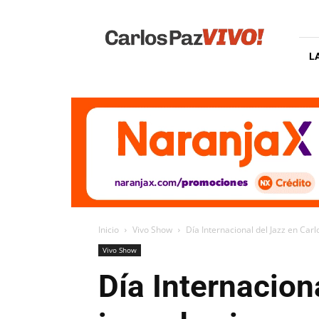
Carlos
Paz
Vivo
L
Inicio
Vivo Show
Día Internacional del Jazz en Car
Vivo Show
Día Internacion