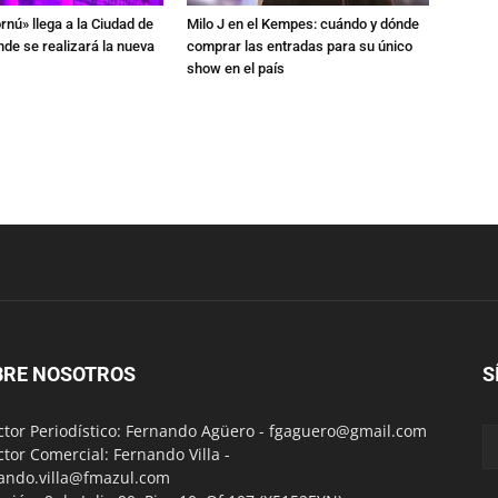
rnú» llega a la Ciudad de
Milo J en el Kempes: cuándo y dónde
de se realizará la nueva
comprar las entradas para su único
show en el país
BRE NOSOTROS
S
ctor Periodístico: Fernando Agüero -
fgaguero@gmail.com
ctor Comercial: Fernando Villa -
ando.villa@fmazul.com