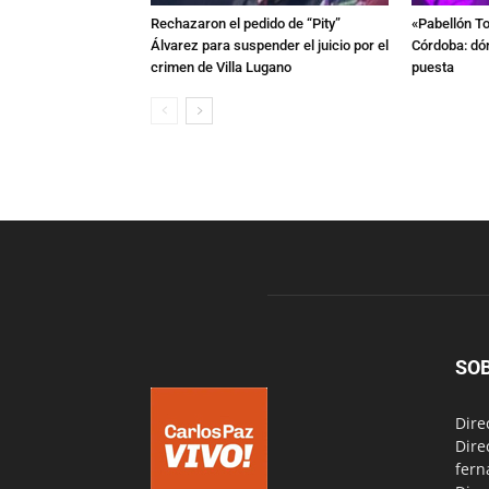
Rechazaron el pedido de “Pity”
«Pabellón To
Álvarez para suspender el juicio por el
Córdoba: dón
crimen de Villa Lugano
puesta
SO
Dire
Dire
fern