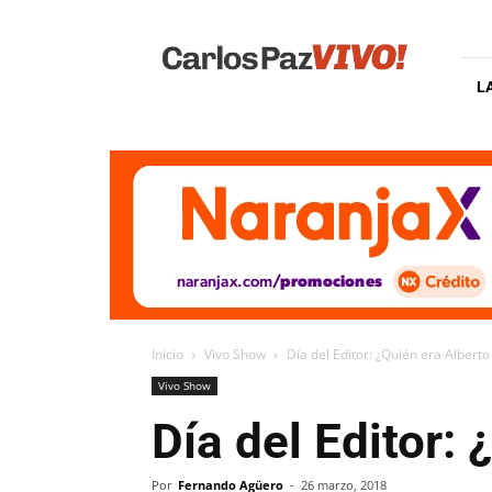
Carlos
Paz
Vivo
L
Inicio
Vivo Show
Día del Editor: ¿Quién era Albert
Vivo Show
Día del Editor:
Por
Fernando Agüero
-
26 marzo, 2018