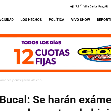
C
7.9
Villa Carlos Paz, AR
A CIUDAD
LOS HECHOS
POLÍTICA
VIVO SHOW
DEPORTE
xámenes y entregarán kits con...
 Bucal: Se harán exám