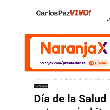
Carlos
Paz
Vivo
L
Inicio
La Ciudad
Día de la Salud Bucal: Se harán e
La Ciudad
Día de la Salud