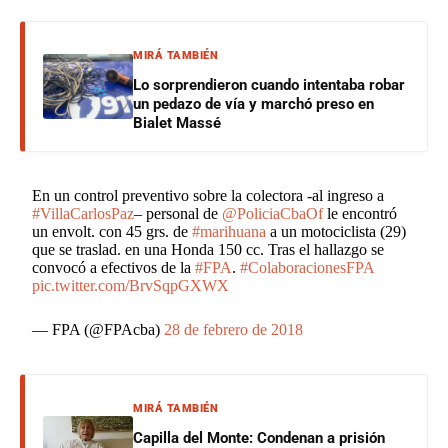
MIRÁ TAMBIÉN
Lo sorprendieron cuando intentaba robar
un pedazo de vía y marchó preso en
Bialet Massé
En un control preventivo sobre la colectora -al ingreso a
#VillaCarlosPaz
– personal de
@PoliciaCbaOf
le encontró
un envolt. con 45 grs. de
#marihuana
a un motociclista (29)
que se traslad. en una Honda 150 cc. Tras el hallazgo se
convocó a efectivos de la
#FPA
.
#ColaboracionesFPA
pic.twitter.com/BrvSqpGXWX
— FPA (@FPAcba)
28 de febrero de 2018
MIRÁ TAMBIÉN
Capilla del Monte: Condenan a prisión