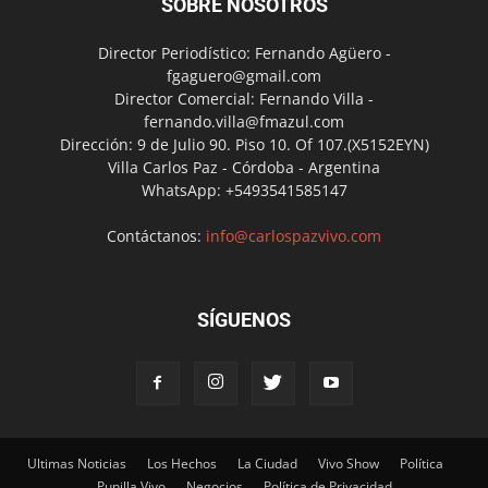
SOBRE NOSOTROS
Director Periodístico: Fernando Agüero -
fgaguero@gmail.com
Director Comercial: Fernando Villa -
fernando.villa@fmazul.com
Dirección: 9 de Julio 90. Piso 10. Of 107.(X5152EYN)
Villa Carlos Paz - Córdoba - Argentina
WhatsApp: +5493541585147
Contáctanos:
info@carlospazvivo.com
SÍGUENOS
Ultimas Noticias
Los Hechos
La Ciudad
Vivo Show
Política
Punilla Vivo
Negocios
Política de Privacidad