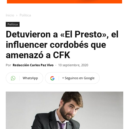
Inicio
Política
Política
Detuvieron a «El Presto», el
influencer cordobés que
amenazó a CFK
Por
Redacción Carlos Paz Vivo
-
10 septiembre, 2020
WhatsApp
+ Seguinos en Google