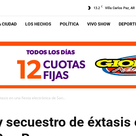
C
13.2
Villa Carlos Paz, AR
A CIUDAD
LOS HECHOS
POLÍTICA
VIVO SHOW
DEPORTE
asis en una fiesta electrónica de San...
 secuestro de éxtasis 