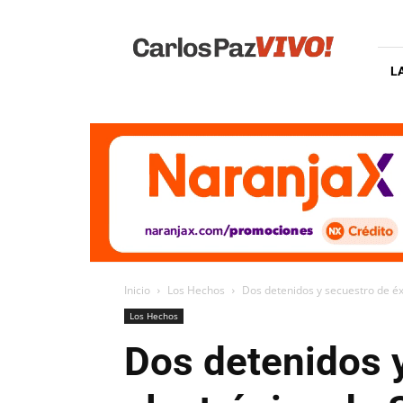
Carlos
Paz
Vivo
L
Inicio
Los Hechos
Dos detenidos y secuestro de éxt
Los Hechos
Dos detenidos y