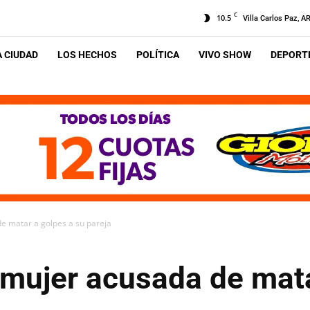
C
10.5
Villa Carlos Paz, A
A CIUDAD
LOS HECHOS
POLÍTICA
VIVO SHOW
DEPORTE
e matar a golpes a su pareja
 mujer acusada de mata