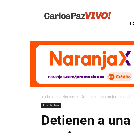
Carlos
Paz
Vivo
L
Inicio
Los Hechos
Detienen a una mujer acusada d
Los Hechos
Detienen a una