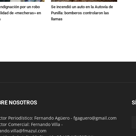
Indignación por un robo
Se incendió un auto en la Autovía de
alidad de «mecheras» en
Punilla: bomberos controlaron las
a
llamas
BRE NOSOTROS
S
ctor Periodístico: Fernando Agüero -
fgaguero@gmail.com
ctor Comercial: Fernando Villa -
ando.villa@fmazul.com