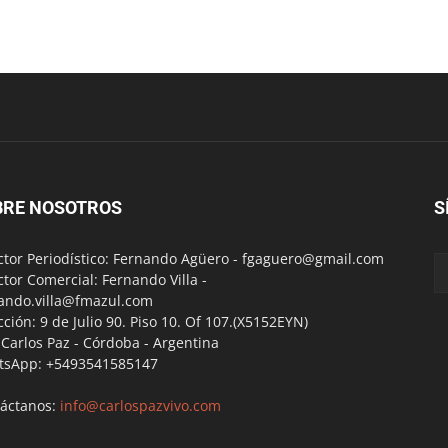
BRE NOSOTROS
S
ctor Periodístico: Fernando Agüero -
fgaguero@gmail.com
ctor Comercial: Fernando Villa -
ando.villa@fmazul.com
cción: 9 de Julio 90. Piso 10. Of 107.(X5152EYN)
a Carlos Paz - Córdoba - Argentina
tsApp: +5493541585147
áctanos:
info@carlospazvivo.com