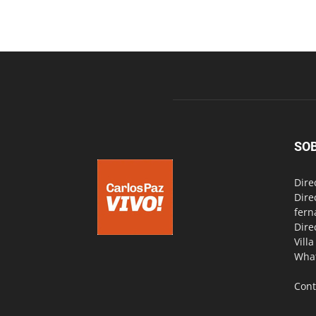
SO
Dire
Dire
fern
Dire
Vill
Wha
Cont