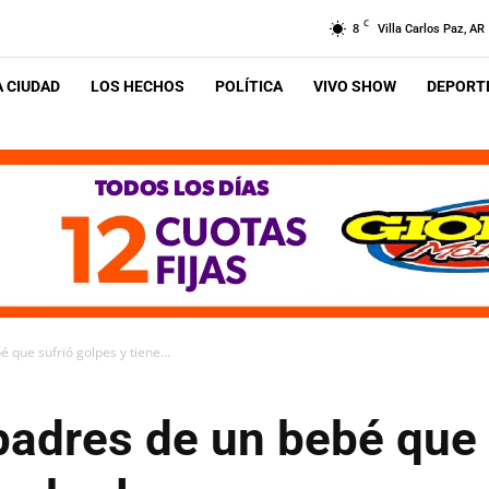
C
8
Villa Carlos Paz, AR
A CIUDAD
LOS HECHOS
POLÍTICA
VIVO SHOW
DEPORTE
 que sufrió golpes y tiene...
padres de un bebé que 