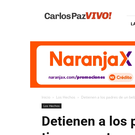
Carlos
Paz
Vivo
L
Inicio
Los Hechos
Detienen a los padres de un bebé
Los Hechos
Detienen a los 