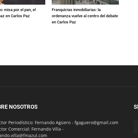
: misa por el pan, el
Franquicias inmobiliarias: la
 paz en Carlos Paz
ordenanza vuelve al centro del debate
en Carlos Paz
BRE NOSOTROS
S
ctor Periodístico: Fernando Agüero -
fgaguero@gmail.com
ctor Comercial: Fernando Villa -
ando.villa@fmazul.com