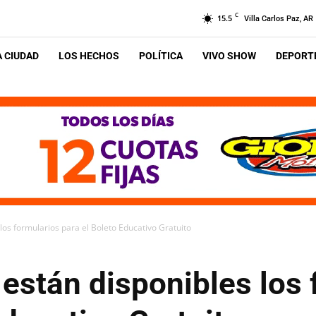
C
15.5
Villa Carlos Paz, AR
A CIUDAD
LOS HECHOS
POLÍTICA
VIVO SHOW
DEPORTE
 los formularios para el Boleto Educativo Gratuito
 están disponibles los