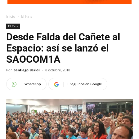
Inicio
El Pais
El Pais
Desde Falda del Cañete al
Espacio: así se lanzó el
SAOCOM1A
Por
Santiago Berioli
-
8 octubre, 2018
WhatsApp
+ Seguinos en Google