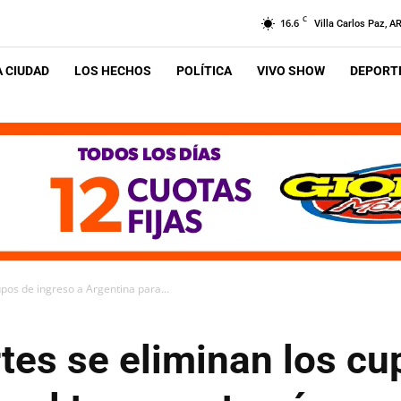
C
16.6
Villa Carlos Paz, A
A CIUDAD
LOS HECHOS
POLÍTICA
VIVO SHOW
DEPORTE
pos de ingreso a Argentina para...
tes se eliminan los cu