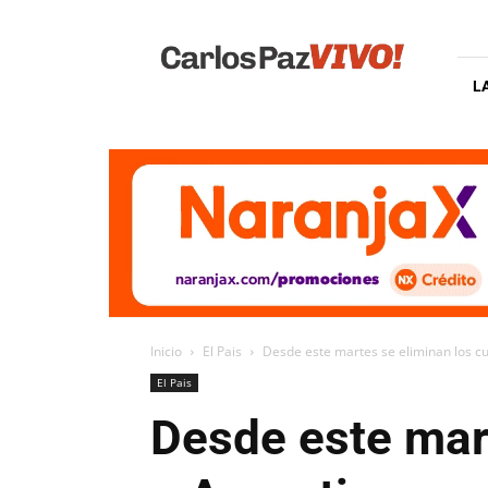
Carlos
Paz
Vivo
L
Inicio
El Pais
Desde este martes se eliminan los cu
El Pais
Desde este mar