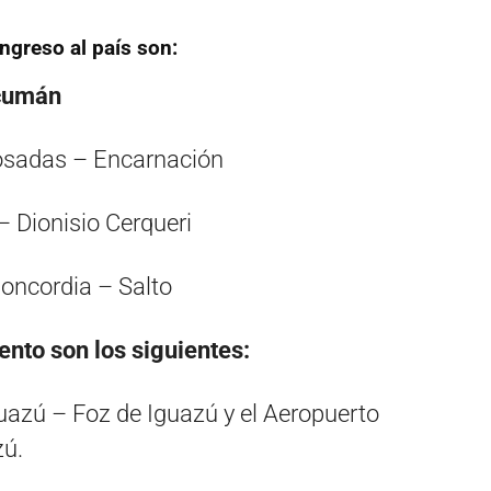
ngreso al país son:
cumán
Posadas – Encarnación
– Dionisio Cerqueri
Concordia – Salto
nto son los siguientes:
guazú – Foz de Iguazú y el Aeropuerto
zú.