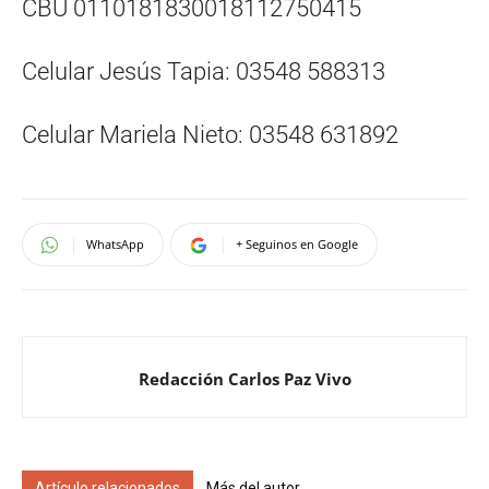
CBU 0110181830018112750415
Celular Jesús Tapia: 03548 588313
Celular Mariela Nieto: 03548 631892
WhatsApp
+ Seguinos en Google
Redacción Carlos Paz Vivo
Artículo relacionados
Más del autor