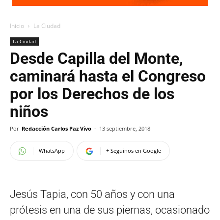
Inicio
La Ciudad
La Ciudad
Desde Capilla del Monte,
caminará hasta el Congreso
por los Derechos de los
niños
Por
Redacción Carlos Paz Vivo
-
13 septiembre, 2018
WhatsApp
+ Seguinos en Google
Jesús Tapia, con 50 años y con una
prótesis en una de sus piernas, ocasionado