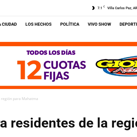
C
7.1
Villa Carlos Paz, A
A CIUDAD
LOS HECHOS
POLÍTICA
VIVO SHOW
DEPORTE
a región para Mahatma
 residentes de la regi