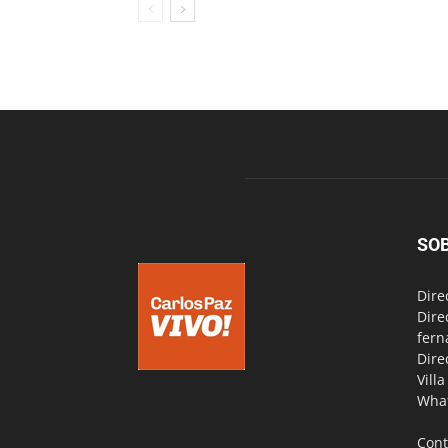
SO
Dire
Dire
fern
Dire
Vill
Wha
Cont