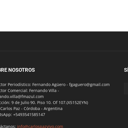
BRE NOSOTROS
S
ctor Periodístico: Fernando Agüero -
fgaguero@gmail.com
ctor Comercial: Fernando Villa -
ando.villa@fmazul.com
cción: 9 de Julio 90. Piso 10. Of 107.(X5152EYN)
a Carlos Paz - Córdoba - Argentina
tsApp: +5493541585147
áctanos:
info@carlospazvivo.com