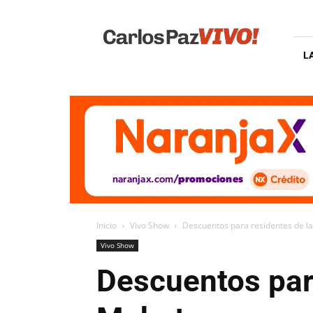
Carlos
Paz
Vivo
L
Inicio
Vivo Show
Descuentos para residentes de l
Vivo Show
Descuentos para