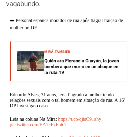
vagabundo.
➡️ Personal espanca morador de rua após flagrar traição de
mulher no DF.
MIRÁ TAMBIÉN
Quién era Florencia Guayán, la joven
bombera que murió en un choque en
la ruta 19
Eduardo Alves, 31 anos, teria flagrado a mulher tendo
relações sexuais com o tal homem em situação de rua. A 16ª
DP investiga o caso.
Leia na coluna Na Mira:
https://t.co/qjisC91ahy
pic.twitter.com/EA7cFzFniO