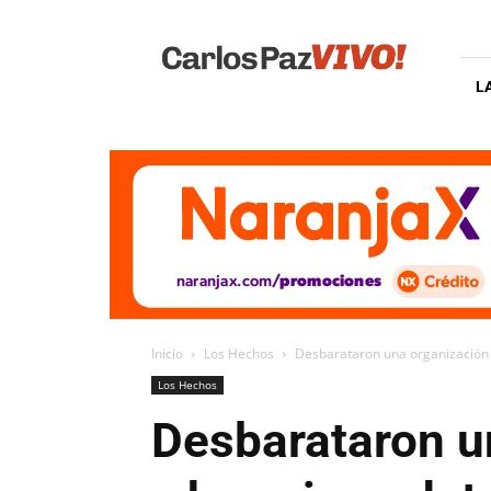
Carlos
Paz
Vivo
L
Inicio
Los Hechos
Desbarataron una organización 
Los Hechos
Desbarataron u