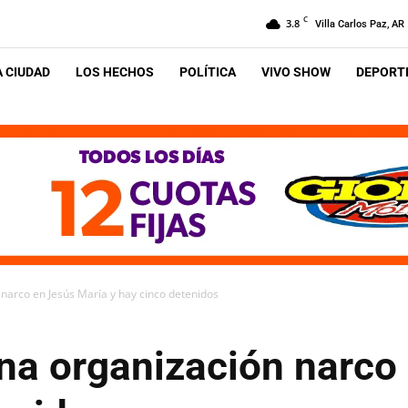
C
3.8
Villa Carlos Paz, AR
A CIUDAD
LOS HECHOS
POLÍTICA
VIVO SHOW
DEPORTE
narco en Jesús María y hay cinco detenidos
na organización narco