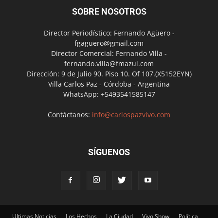
SOBRE NOSOTROS
Director Periodístico: Fernando Agüero -
fgaguero@gmail.com
Director Comercial: Fernando Villa -
fernando.villa@fmazul.com
Dirección: 9 de Julio 90. Piso 10. Of 107.(X5152EYN)
Villa Carlos Paz - Córdoba - Argentina
WhatsApp: +5493541585147
Contáctanos:
info@carlospazvivo.com
SÍGUENOS
Ultimas Noticias
Los Hechos
La Ciudad
Vivo Show
Política