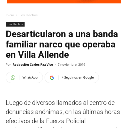
Inicio
Los Hechos
Los Hechos
Desarticularon a una banda
familiar narco que operaba
en Villa Allende
Por
Redacción Carlos Paz Vivo
-
7 noviembre, 2019
WhatsApp
+ Seguinos en Google
Luego de diversos llamados al centro de
denuncias anónimas, en las últimas horas
efectivos de la Fuerza Policial