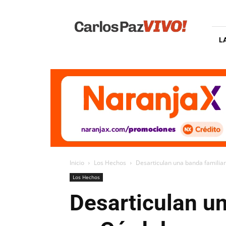
Carlos
Paz
Vivo
L
Inicio
Los Hechos
Desarticulan una banda familia
Los Hechos
Desarticulan u