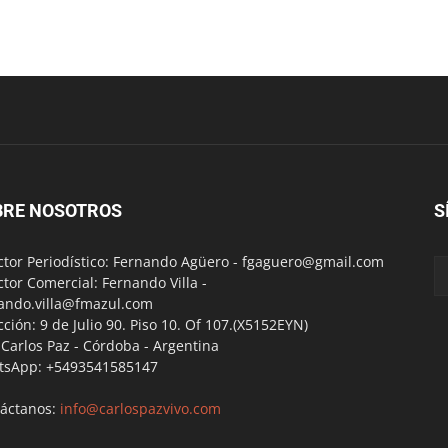
BRE NOSOTROS
S
ctor Periodístico: Fernando Agüero -
fgaguero@gmail.com
ctor Comercial: Fernando Villa -
ando.villa@fmazul.com
cción: 9 de Julio 90. Piso 10. Of 107.(X5152EYN)
a Carlos Paz - Córdoba - Argentina
tsApp: +5493541585147
áctanos:
info@carlospazvivo.com