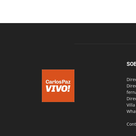
SO
Dire
Dire
fern
Dire
Vill
Wha
Cont