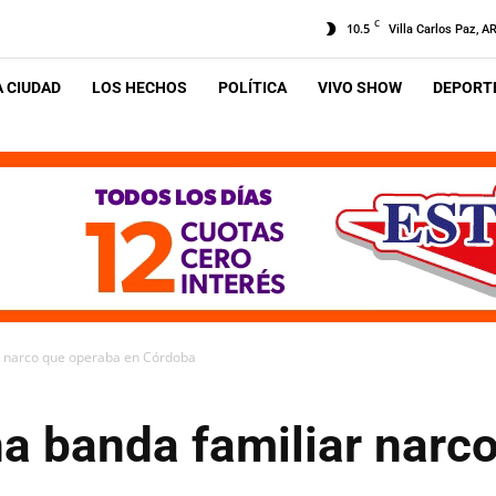
C
10.5
Villa Carlos Paz, A
A CIUDAD
LOS HECHOS
POLÍTICA
VIVO SHOW
DEPORTE
r narco que operaba en Córdoba
na banda familiar narc