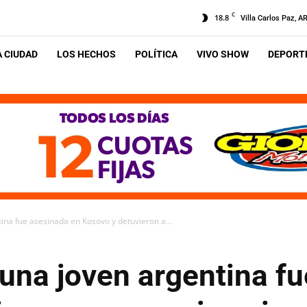
C
18.8
Villa Carlos Paz, A
A CIUDAD
LOS HECHOS
POLÍTICA
VIVO SHOW
DEPORTE
na fue asesinada en Kosovo y detuvieron a...
una joven argentina fu