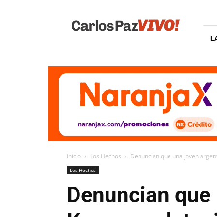
Carlos
Paz
Vivo
L
Inicio
Los Hechos
Denuncian que una joven argenti
Los Hechos
Denuncian que 