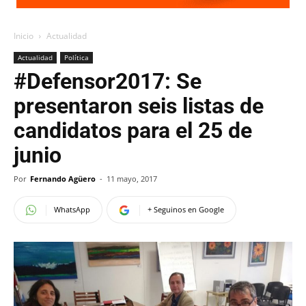
Inicio
Actualidad
Actualidad
Política
#Defensor2017: Se
presentaron seis listas de
candidatos para el 25 de
junio
Por
Fernando Agüero
-
11 mayo, 2017
WhatsApp
+ Seguinos en Google