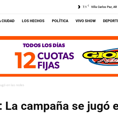
C
7.1
Villa Carlos Paz, AR
A CIUDAD
LOS HECHOS
POLÍTICA
VIVO SHOW
DEPORTE
ugó en las redes
 La campaña se jugó e