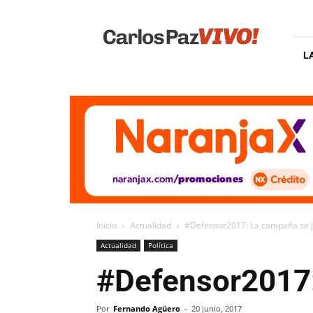
Carlos
Paz
Vivo
L
Inicio
Actualidad
#Defensor2017: La campaña se j
Actualidad
Política
#Defensor2017:
Por
Fernando Agüero
-
20 junio, 2017