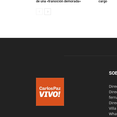
de una «transición demorada»
cargo
SO
Dire
Dire
fern
Dire
Vill
Wha