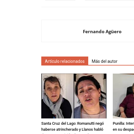
Fernando Agüero
Artículo relacionados
Más del autor
Santa Cruz del Lago: Romanutti negó
Punilla: Int
haberse atrincherado y Llanos habló
en su despac