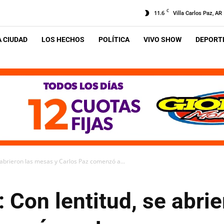
C
11.6
Villa Carlos Paz, AR
A CIUDAD
LOS HECHOS
POLÍTICA
VIVO SHOW
DEPORTE
abrieron las mesas y Carlos Paz comenzó a...
Con lentitud, se abrie