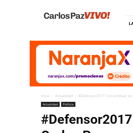
Carlos
Paz
Vivo
L
Inicio
Actualidad
#Defensor2017: Con lentitud, se 
Actualidad
Política
#Defensor2017: 