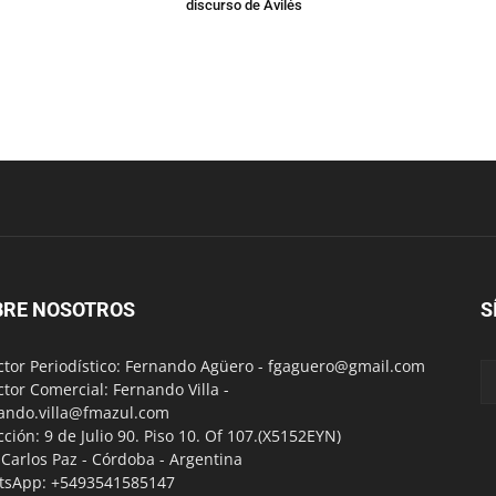
discurso de Avilés
BRE NOSOTROS
S
ctor Periodístico: Fernando Agüero -
fgaguero@gmail.com
ctor Comercial: Fernando Villa -
ando.villa@fmazul.com
cción: 9 de Julio 90. Piso 10. Of 107.(X5152EYN)
a Carlos Paz - Córdoba - Argentina
tsApp: +5493541585147