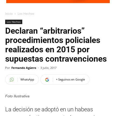
Inicio
Los Hechos
Los Hechos
Declaran “arbitrarios”
procedimientos policiales
realizados en 2015 por
supuestas contravenciones
Por
Fernando Agüero
-
3 julio, 2017
WhatsApp
+ Seguinos en Google
Foto Ilustrativa
La decisión se adoptó en un habeas