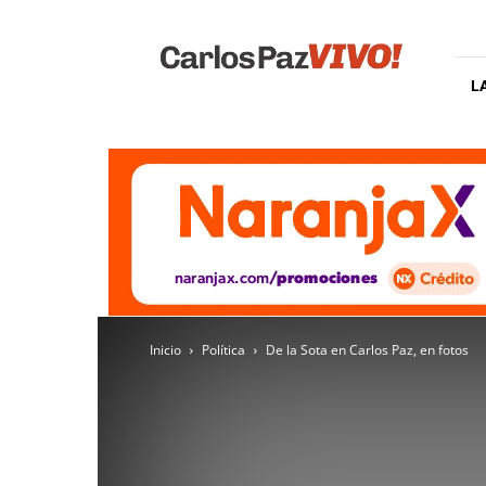
Carlos
Paz
Vivo
L
Inicio
Política
De la Sota en Carlos Paz, en fotos