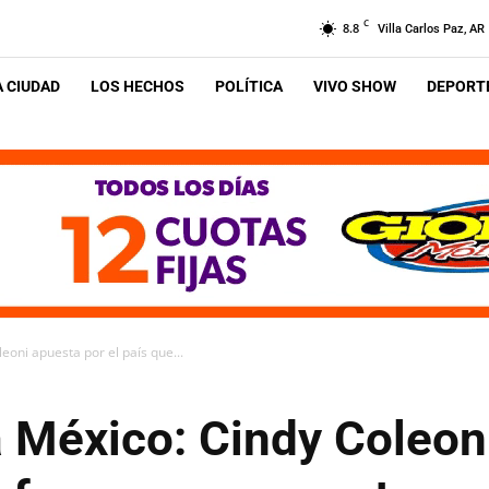
C
8.8
Villa Carlos Paz, AR
A CIUDAD
LOS HECHOS
POLÍTICA
VIVO SHOW
DEPORTE
eoni apuesta por el país que...
 México: Cindy Coleoni