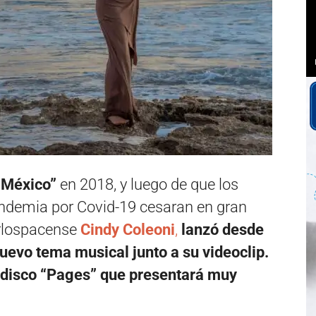
 México”
en 2018, y luego de que los
ndemia por Covid-19 cesaran en gran
arlospacense
Cindy Coleoni
,
lanzó desde
uevo tema musical junto a su videoclip.
r disco “Pages” que presentará muy