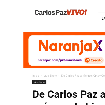
Carlos
Paz
Vivo
L
Inicio
Vivo Show
De Carlos Paz a México: Cindy Col
Vivo Show
De Carlos Paz a