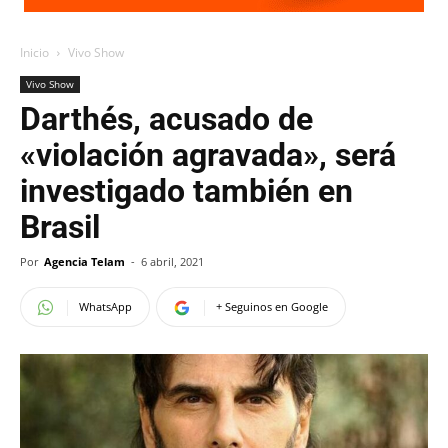
Inicio
Vivo Show
Vivo Show
Darthés, acusado de
«violación agravada», será
investigado también en
Brasil
Por
Agencia Telam
-
6 abril, 2021
WhatsApp
+ Seguinos en Google