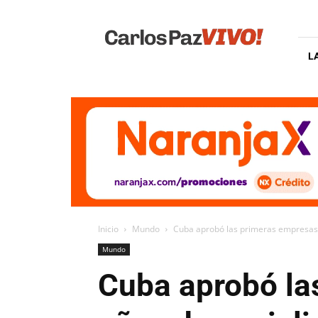
Carlos
Paz
Vivo
L
Inicio
Mundo
Cuba aprobó las primeras empresas 
Mundo
Cuba aprobó la