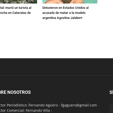
al: murió un turista al
Detuvieron en Estados Unidos al
ancha en Cataratas de
acusado de matar a la modelo
argentina Agostina Jalabert
BRE NOSOTROS
S
ctor Periodístico: Fernando Agüero -
fgaguero@gmail.com
ctor Comercial: Fernando Villa -