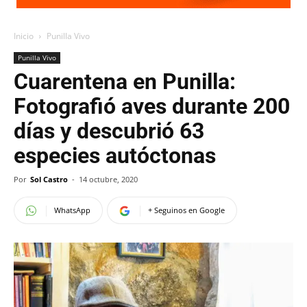
Inicio
Punilla Vivo
Punilla Vivo
Cuarentena en Punilla:
Fotografió aves durante 200
días y descubrió 63
especies autóctonas
Por
Sol Castro
-
14 octubre, 2020
WhatsApp
+ Seguinos en Google