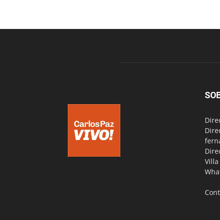
SO
Dire
Dire
fern
Dire
Vill
Wha
Cont