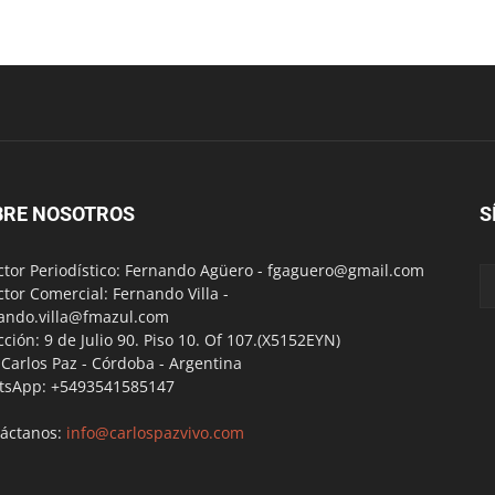
BRE NOSOTROS
S
ctor Periodístico: Fernando Agüero -
fgaguero@gmail.com
ctor Comercial: Fernando Villa -
ando.villa@fmazul.com
cción: 9 de Julio 90. Piso 10. Of 107.(X5152EYN)
a Carlos Paz - Córdoba - Argentina
tsApp: +5493541585147
áctanos:
info@carlospazvivo.com