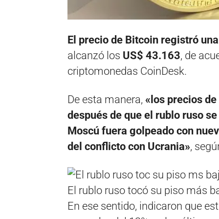
El precio de Bitcoin registró un
alcanzó los
US$ 43.163
, de acu
criptomonedas CoinDesk.
De esta manera,
«los precios d
después de que el rublo ruso se
Moscú fuera golpeado con nuev
del conflicto con Ucrania»
, segú
El rublo ruso tocó su piso más ba
En ese sentido, indicaron que es