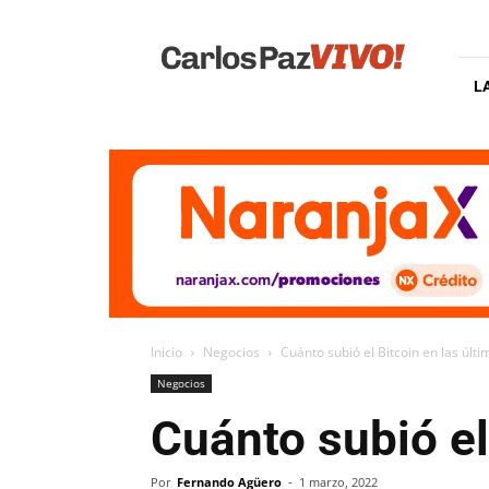
Carlos
Paz
Vivo
L
Inicio
Negocios
Cuánto subió el Bitcoin en las últ
Negocios
Cuánto subió el
Por
Fernando Agüero
-
1 marzo, 2022