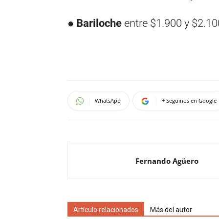
●
Bariloche​
​entre​ ​$1.900​ ​y​ ​$2.10
WhatsApp
+ Seguinos en Google
Fernando Agüero
Artículo relacionados
Más del autor