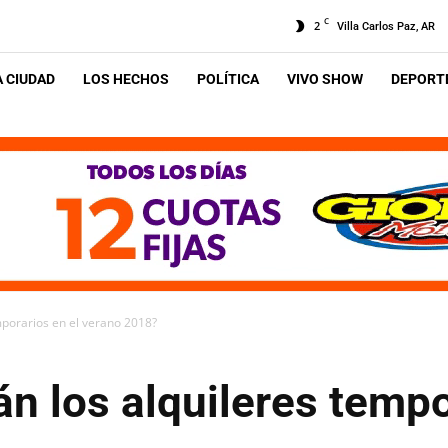
C
2
Villa Carlos Paz, AR
A CIUDAD
LOS HECHOS
POLÍTICA
VIVO SHOW
DEPORTE
mporarios en el verano 2018?
n los alquileres tempo