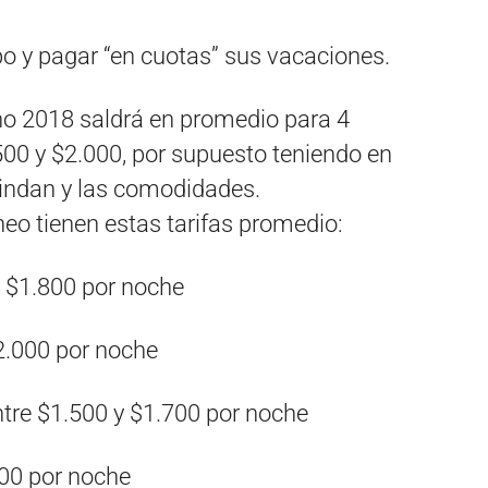
o​ ​y​ ​pagar​ ​“en​ ​cuotas”​ ​sus​ ​vacaciones.
ano 2018 saldrá en promedio para 4
.500 y $2.000, por supuesto teniendo en
indan​ ​y​ ​las​ ​comodidades.
neo​ ​tienen​ ​estas​ ​tarifas​ ​promedio:
y​ ​$1.800​ ​por​ ​noche
$2.000​ ​por​ ​noche
entre​ ​$1.500​ ​y​ ​$1.700​ ​por​ ​noche
000​ ​por​ ​noche