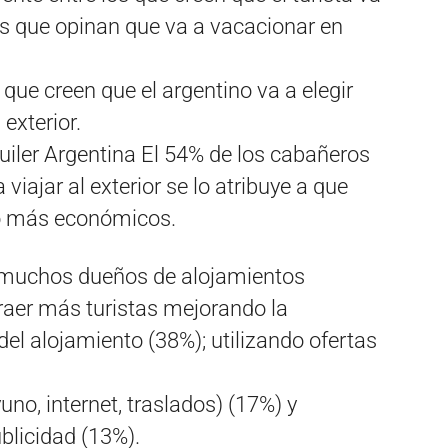
los que opinan que va a vacacionar en
s que creen que el argentino va a elegir
​ ​exterior.
lquiler ​Argentina El 54% de los cabañeros
jar al exterior se lo atribuye​ ​a​ ​que​ ​
mo​ ​más​ ​económicos.
 muchos dueños de alojamientos
raer más turistas mejorando la
el alojamiento (38%)​; utilizando ofertas
no, internet, traslados) (17%) y
ublicidad​ ​(13%).