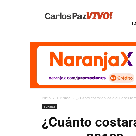
Carlos
Paz
Vivo
L
Inicio
Turismo
¿Cuánto costarán los alquileres te
Turismo
¿Cuánto costará