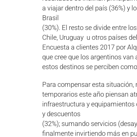
a viajar dentro del país (36%) y 
Brasil
(30%). El resto se divide entre lo
Chile, Uruguay​ ​ ​u​ ​otros​ ​países​ ​del
Encuesta ​a ​clientes ​2017 ​por ​A
que cree que los argentinos van a via
estos​ ​destinos​ ​se​ ​perciben​ ​co
Para compensar esta situación,
temporarios este año piensan at
infraestructura y equipamientos d
y descuentos
(32%)​; sumando servicios (desayu
finalmente invirtiendo​ ​más​ ​en​ ​p