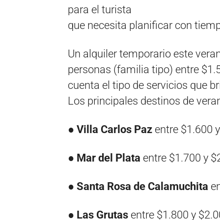
para el turista
que​ ​necesita​ ​planificar​ ​con​ ​tiemp
Un alquiler temporario este ver
personas (familia tipo) entre $1
cuenta el tipo de servicios​ ​que​ ​br
Los​ ​principales​ ​destinos​ ​de​ ​vera
●
Villa​ ​Carlos​ ​Paz​
​entre​ ​$1.600​ ​
●
Mar​ ​del​ ​Plata​
​entre​ ​$1.700​ ​y​ ​
●
Santa​ ​Rosa​ ​de​ ​Calamuchita
​ ​
●
Las​ ​Grutas​
​entre​ ​$1.800​ ​y​ ​$2.