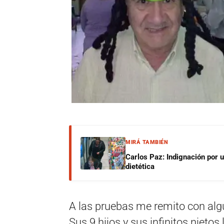
MIRÁ TAMBIÉN
Carlos Paz: Indignación por 
dietética
A las pruebas me remito con alg
Sus 9 hijos y sus infinitos nietos