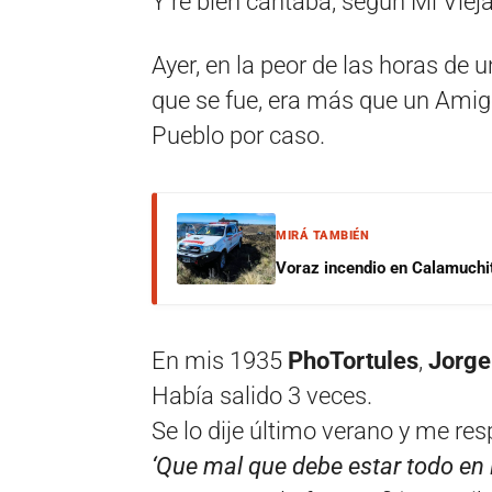
Y re bien cantaba, según Mi Vieja
Ayer, en la peor de las horas de 
que se fue, era más que un Amigo
Pueblo por caso.
MIRÁ TAMBIÉN
Voraz incendio en Calamuchit
En mis 1935
PhoTortules
,
Jorge
Había salido 3 veces.
Se lo dije último verano y me res
‘Que mal que debe estar todo en l