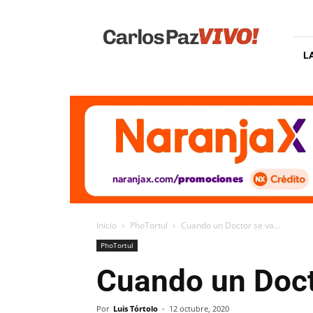
Carlos
Paz
Vivo
L
Inicio
PhoTortul
Cuando un Doctor se va…
PhoTortul
Cuando un Doct
Por
Luis Tórtolo
-
12 octubre, 2020