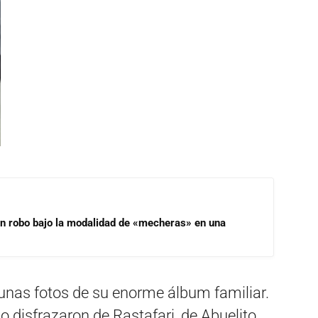
un robo bajo la modalidad de «mecheras» en una
unas fotos de su enorme álbum familiar.
 lo disfrazaron de Rastafari, de Abuelito