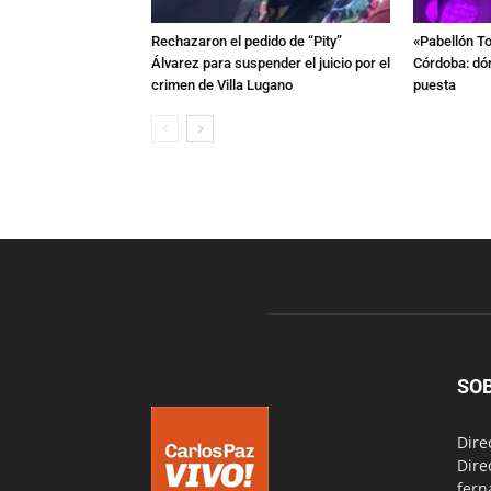
Rechazaron el pedido de “Pity”
«Pabellón To
Álvarez para suspender el juicio por el
Córdoba: dón
crimen de Villa Lugano
puesta
SO
Dire
Dire
fern