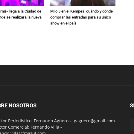
rnú» llega a la Ciudad de
Milo J en el Kempes: cuándo y dónde
de se realizará la nueva
comprar las entradas para su único
show en el país
BRE NOSOTROS
S
ctor Periodístico: Fernando Agüero -
fgaguero@gmail.com
ctor Comercial: Fernando Villa -
ando.villa@fmazul.com