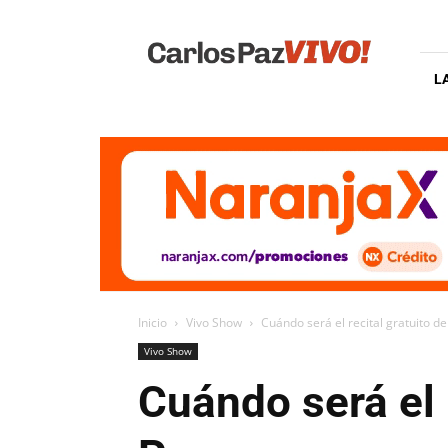
Carlos
Paz
Vivo
L
Inicio
Vivo Show
Cuándo será el recital gratuito d
Vivo Show
Cuándo será el 