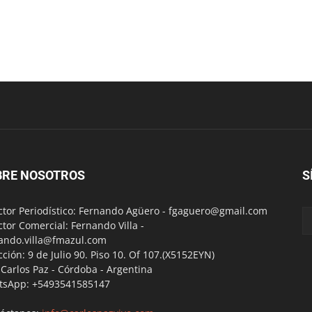
BRE NOSOTROS
S
ctor Periodístico: Fernando Agüero -
fgaguero@gmail.com
ctor Comercial: Fernando Villa -
ando.villa@fmazul.com
cción: 9 de Julio 90. Piso 10. Of 107.(X5152EYN)
a Carlos Paz - Córdoba - Argentina
tsApp: +5493541585147