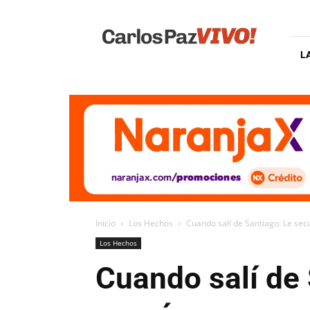
Carlos
Paz
Vivo
L
Inicio
Los Hechos
Cuando salí de Santiago: Le sec
Los Hechos
Cuando salí de