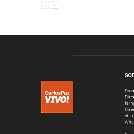
SO
Dire
Dire
fern
Dire
Vill
Wha