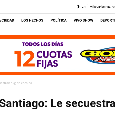
C
7.1
Villa Carlos Paz, A
A CIUDAD
LOS HECHOS
POLÍTICA
VIVO SHOW
DEPORTE
uestran 5kg de cocaína
 Santiago: Le secuestr