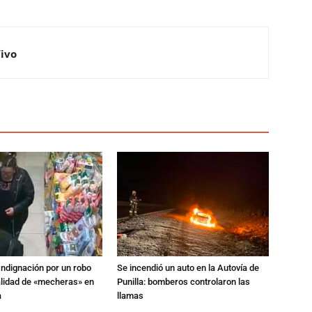
Vivo
Indignación por un robo
Se incendió un auto en la Autovía de
alidad de «mecheras» en
Punilla: bomberos controlaron las
a
llamas