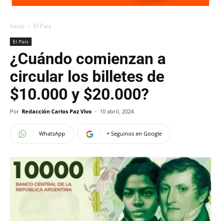
Inicio
El Pais
El Pais
¿Cuándo comienzan a
circular los billetes de
$10.000 y $20.000?
Por
Redacción Carlos Paz Vivo
-
10 abril, 2024
WhatsApp
+ Seguinos en Google