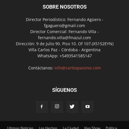
SOBRE NOSOTROS
Director Periodístico: Fernando Agüero -
fgaguero@gmail.com
Director Comercial: Fernando Villa -
fernando.villa@fmazul.com
Dirección: 9 de Julio 90. Piso 10. Of 107.(X5152EYN)
Villa Carlos Paz - Córdoba - Argentina
WhatsApp: +5493541585147
Contáctanos:
info@carlospazvivo.com
SÍGUENOS
Ultimas Noticias
Los Hechos
La Ciudad
Vivo Show
Política