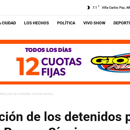
C
7.1
Villa Carlos Paz, A
A CIUDAD
LOS HECHOS
POLÍTICA
VIVO SHOW
DEPORTE
idos por las estafas con terrenos...
ación de los detenidos 