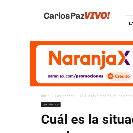
Carlos
Paz
Vivo
L
Inicio
Los Hechos
Cuál es la situación de los deten
Los Hechos
Cuál es la situ